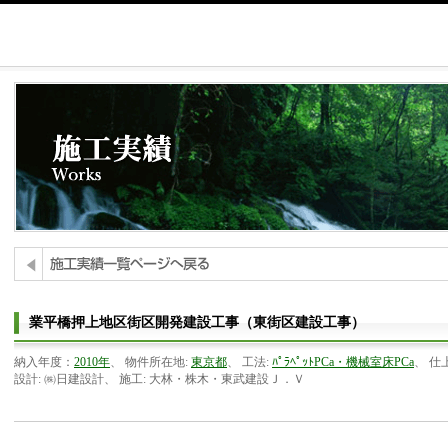
業平橋押上地区街区開発建設工事（東街区建設工事）
納入年度：
2010年
、 物件所在地:
東京都
、 工法:
ﾊﾟﾗﾍﾟｯﾄPCa・機械室床PCa
、 仕
設計: ㈱日建設計、 施工: 大林・株木・東武建設Ｊ．Ｖ