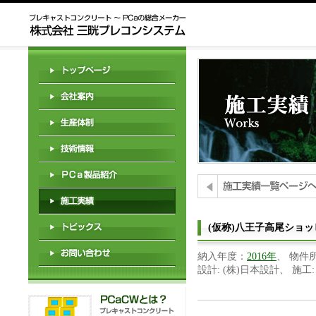
(仮称)八王子高尾ショ
納入年度：
2016年
、 物件
設計: (株)日本設計、 施工: